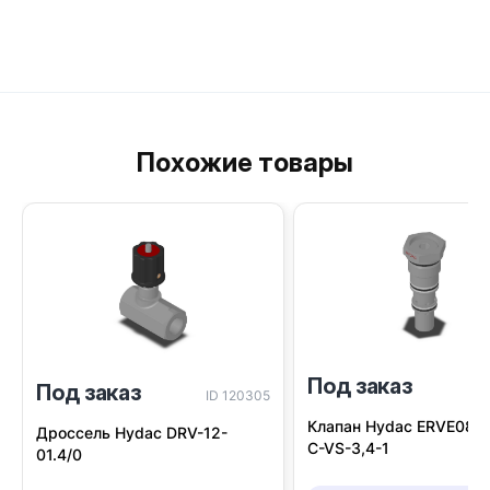
Похожие товары
Под заказ
Под заказ
I
ID 120305
Клапан Hydac ERVE0802
Дроссель Hydac DRV-12-
C-VS-3,4-1
01.4/0