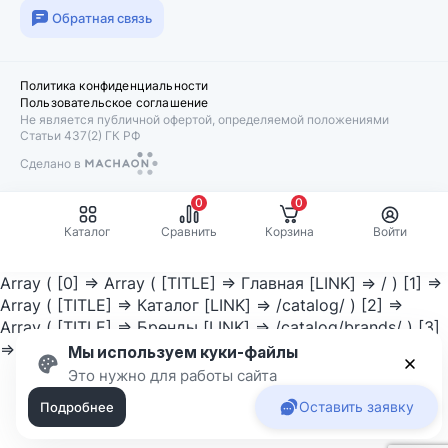
Обратная связь
Политика конфиденциальности
Пользовательское соглашение
Не является публичной офертой, определяемой положениями
Статьи 437(2) ГК РФ
Сделано в
Machaon
0
0
Каталог
Сравнить
Корзина
Войти
Array ( [0] => Array ( [TITLE] => Главная [LINK] => / ) [1] =>
Array ( [TITLE] => Каталог [LINK] => /catalog/ ) [2] =>
Array ( [TITLE] => Бренды [LINK] => /catalog/brands/ ) [3]
=> Array ( [TITLE] => Danfoss [LINK] => ) )
Мы используем куки-файлы
Приня
Это нужно для работы сайта
Оставить заявку
Подробнее