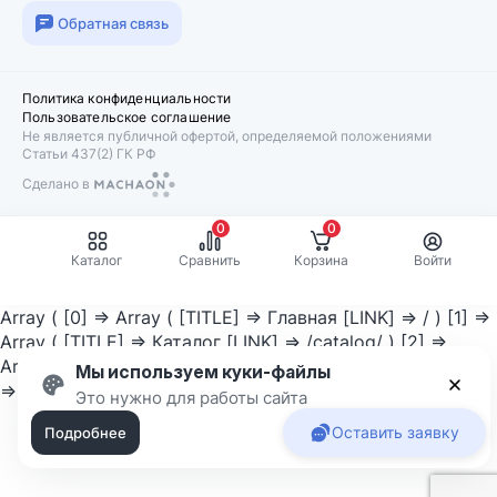
Обратная связь
Политика конфиденциальности
Пользовательское соглашение
Не является публичной офертой, определяемой положениями
Статьи 437(2) ГК РФ
Сделано в
Machaon
0
0
Каталог
Сравнить
Корзина
Войти
Array ( [0] => Array ( [TITLE] => Главная [LINK] => / ) [1] =>
Array ( [TITLE] => Каталог [LINK] => /catalog/ ) [2] =>
Array ( [TITLE] => Бренды [LINK] => /catalog/brands/ ) [3]
Мы используем куки-файлы
=> Array ( [TITLE] => Cablexpert [LINK] => ) )
Приня
Это нужно для работы сайта
Оставить заявку
Подробнее