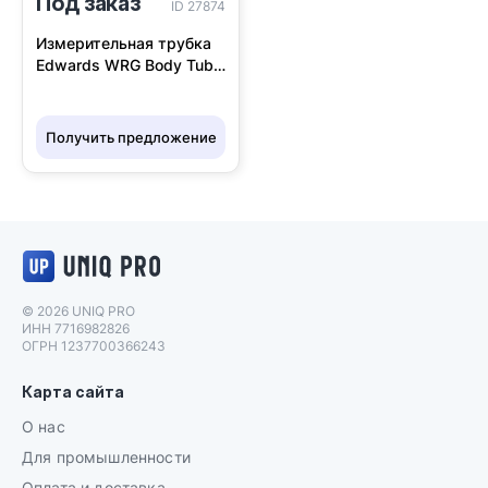
Под заказ
ID 27874
Измерительная трубка
Edwards WRG Body Tube
Assy NW25 D14701801
Получить предложение
Логотип UNIQ PRO
© 2026 UNIQ PRO
ИНН 7716982826
ОГРН 1237700366243
Карта сайта
О нас
Для промышленности
Оплата и доставка