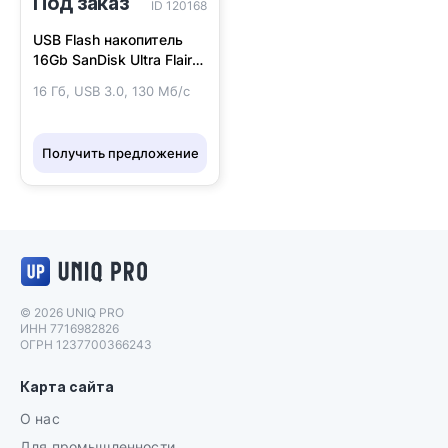
Под заказ
ID 120168
USB Flash накопитель
16Gb SanDisk Ultra Flair
(SDCZ73-016G-G46)
16 Гб, USB 3.0, 130 Мб/с
Получить предложение
Логотип UNIQ PRO
© 2026 UNIQ PRO
ИНН 7716982826
ОГРН 1237700366243
Карта сайта
О нас
Для промышленности