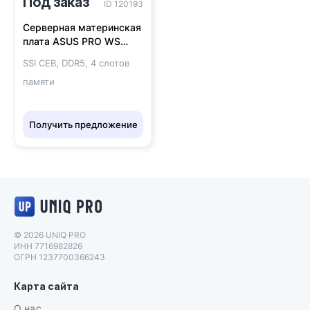
Под заказ
ID 120193
Серверная материнская
плата ASUS PRO WS
TRX50-SAGE WIFI
SSI CEB, DDR5, 4 слотов
памяти
Получить предложение
Логотип UNIQ PRO
© 2026 UNIQ PRO
ИНН 7716982826
ОГРН 1237700366243
Карта сайта
О нас