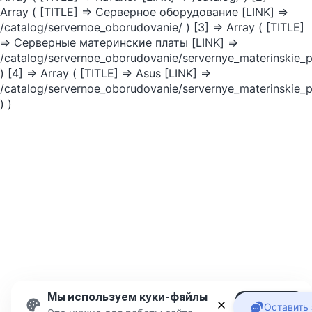
Array ( [TITLE] => Серверное оборудование [LINK] =>
/catalog/servernoe_oborudovanie/ ) [3] => Array ( [TITLE]
=> Серверные материнские платы [LINK] =>
/catalog/servernoe_oborudovanie/servernye_materinskie_p
) [4] => Array ( [TITLE] => Asus [LINK] =>
/catalog/servernoe_oborudovanie/servernye_materinskie_p
) )
Мы используем куки-файлы
Подробнее
Оставить 
Принять