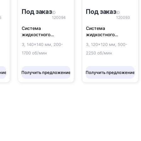
Под заказ
Под заказ
ID
ID
5
120094
120093
Система
Система
жидкостного
жидкостного
ool
охлаждения Arctic
охлаждения DeepCool
3, 140x140 мм, 200-
3, 120x120 мм, 500-
Cooling Liquid Freezer
LE720
1700 об/мин
2250 об/мин
III 420 ARGB Black
ние
Получить предложение
Получить предложение