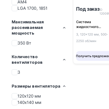
AM4
LGA 1700, 1851
Под заказ
ID
12009
Максимальная
Система
жидкостного
рассеиваемая
охлаждения DeepC
мощность
3, 120x120 мм, 500-
LT720
2250 об/мин
350 Вт
Получить предложе
Количество
вентиляторов
3
Размеры вентилятора
120x120 мм
140x140 мм