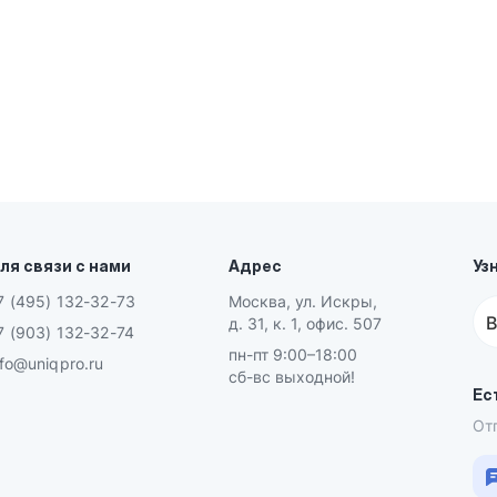
ля связи с нами
Адрес
Уз
7 (495) 132-32-73
Москва, ул. Искры,
В
д. 31, к. 1, офис. 507
7 (903) 132-32-74
пн-пт 9:00–18:00
nfo@uniqpro.ru
сб-вс выходной!
Ес
От