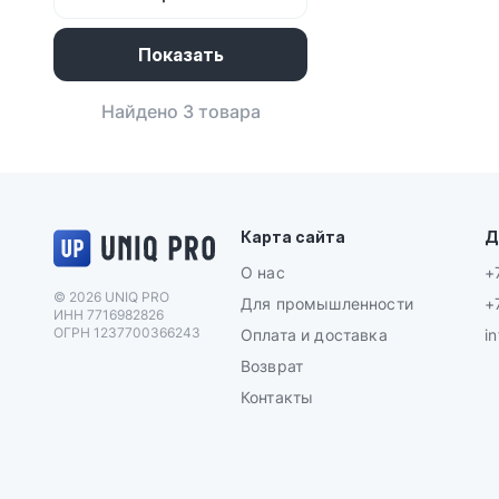
Найдено 3 товара
Логотип UNIQ PRO
Карта сайта
Д
О нас
+
© 2026 UNIQ PRO
Для промышленности
+
ИНН 7716982826
ОГРН 1237700366243
Оплата и доставка
i
Возврат
Контакты