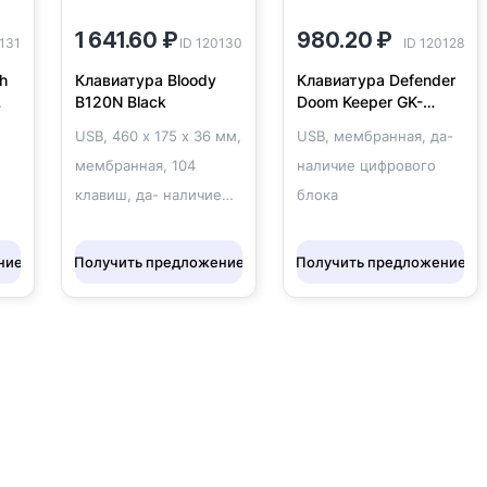
1 641.60 ₽
980.20 ₽
0131
ID 120130
ID 120128
h
Клавиатура Bloody
Клавиатура Defender
B120N Black
Doom Keeper GK-
100DL Black (45100)
USB, 460 x 175 x 36 мм,
USB, мембранная, да-
мембранная, 104
наличие цифрового
клавиш, да- наличие
блока
цифрового блока
ние
Получить предложение
Получить предложение