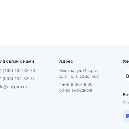
ля связи с нами
Адрес
Уз
7 (495) 132-32-73
Москва, ул. Искры,
В
д. 31, к. 1, офис. 507
7 (903) 132-32-74
пн-пт 9:00–18:00
nfo@uniqpro.ru
сб-вс выходной!
Ес
От