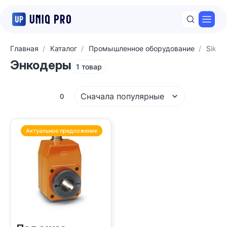
Откр
Главная
Каталог
Промышленное оборудование
Siko
Энкодеры
1 товар
Сначала популярные
Фильтры
0
Актуальное предложение