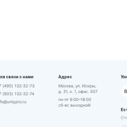
ля связи с нами
Адрес
Уз
7 (495) 132-32-73
Москва, ул. Искры,
В
д. 31, к. 1, офис. 507
7 (903) 132-32-74
пн-пт 9:00–18:00
nfo@uniqpro.ru
сб-вс выходной!
Ес
От