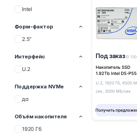
Intel
Форм-фактор
2.5"
Под заказ
Интерфейс
ID 12
Накопитель SSD
U.2
1.92Tb Intel D5-P5
(SSDPF2KX019XZN1
U.2, 1920 Гб, 6500 
Поддержка NVMe
сек, 3000 МБ/сек
да
Получить предложе
Объём накопителя
1920 Гб