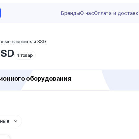
Бренды
О нас
Оплата и доставк
рные накопители SSD
SSD
1 товар
ционного оборудования
рные