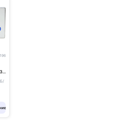
0196
530
)
МБ/
ние