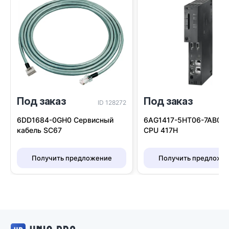
Под заказ
Под заказ
ID 128272
I
6DD1684-0GH0 Сервисный
6AG1417-5HT06-7AB0 S
кабель SC67
CPU 417H
Получить предложение
Получить предложе
Логотип UNIQ PRO