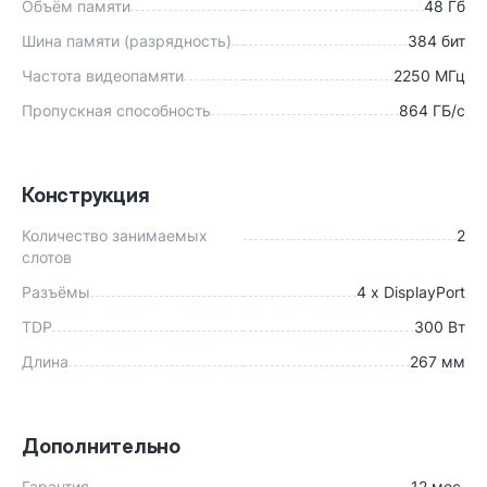
Объём памяти
48 Гб
Шина памяти (разрядность)
384 бит
Частота видеопамяти
2250 МГц
Пропускная способность
864 ГБ/c
Конструкция
Количество занимаемых
2
слотов
Разъёмы
4 x DisplayPort
TDP
300 Вт
Длина
267 мм
Дополнительно
Гарантия
12 мес.