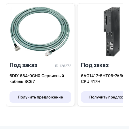
Под заказ
Под заказ
ID 128272
I
6DD1684-0GH0 Сервисный
6AG1417-5HT06-7AB0 S
кабель SC67
CPU 417H
Получить предложение
Получить предложе