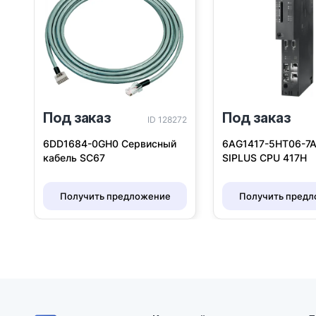
Под заказ
Под заказ
ID 128272
6DD1684-0GH0 Сервисный
6AG1417-5HT06-7
кабель SC67
SIPLUS CPU 417H
Получить предложение
Получить пред