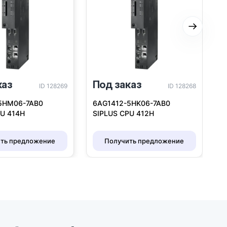
Следую
каз
Под заказ
П
ID 128269
ID 128268
5HM06-7AB0
6AG1412-5HK06-7AB0
6
PU 414H
SIPLUS CPU 412H
S
ть предложение
Получить предложение