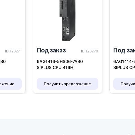
Под заказ
Под за
ID 128271
ID 128270
AB0
6AG1416-5HS06-7AB0
6AG1414-
SIPLUS CPU 416H
SIPLUS C
ложение
Получить предложение
Получи