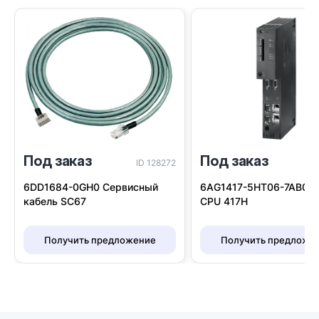
Под заказ
Под заказ
ID 128272
I
6DD1684-0GH0 Сервисный
6AG1417-5HT06-7AB0 S
кабель SC67
CPU 417H
Получить предложение
Получить предложе