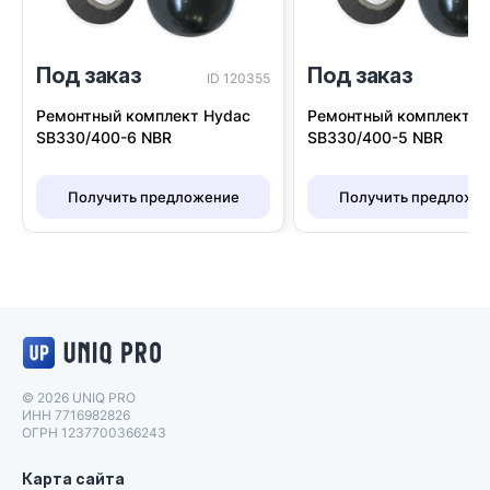
Под заказ
Под заказ
ID 120355
I
Ремонтный комплект Hydac
Ремонтный комплект H
SB330/400-6 NBR
SB330/400-5 NBR
Получить предложение
Получить предложе
Логотип UNIQ PRO
© 2026 UNIQ PRO
ИНН 7716982826
ОГРН 1237700366243
Карта сайта