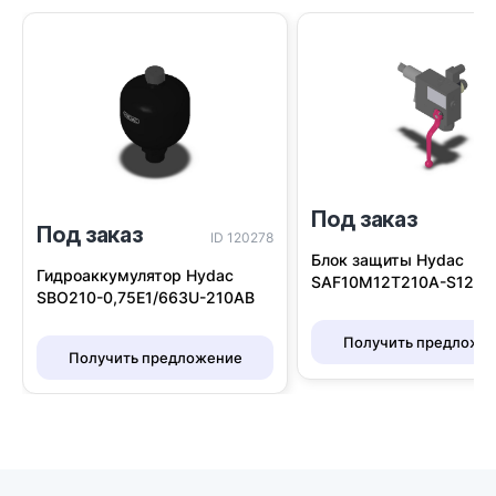
Под заказ
I
Под заказ
ID 120278
Блок защиты Hydac
Гидроаккумулятор Hydac
SAF10M12T210A-S12
SBO210-0,75E1/663U-210AB
Получить предложе
Получить предложение