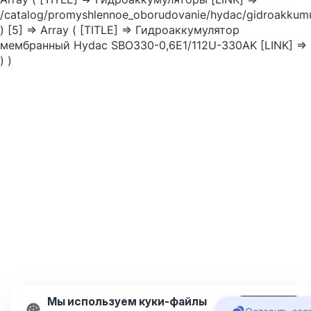
/catalog/promyshlennoe_oborudovanie/hydac/gidroakkumu
) [5] => Array ( [TITLE] => Гидроаккумулятор
мембранный Hydac SBO330-0,6E1/112U-330AK [LINK] =>
) )
Мы используем куки-файлы
Подробнее