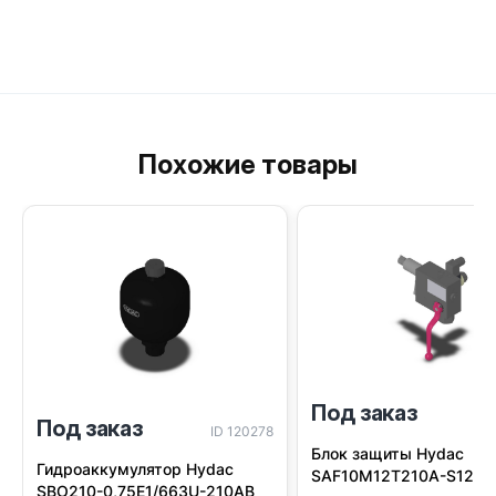
Похожие товары
Под заказ
I
Под заказ
ID 120278
Блок защиты Hydac
Гидроаккумулятор Hydac
SAF10M12T210A-S12
SBO210-0,75E1/663U-210AB