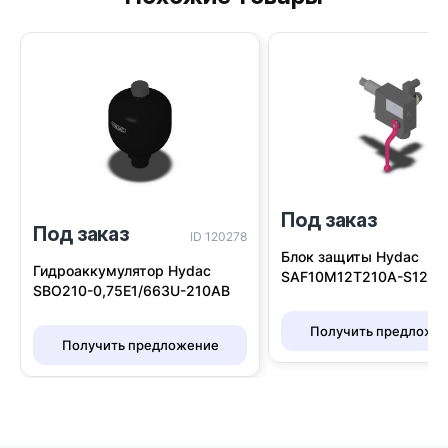
Под заказ
I
Под заказ
ID 120278
Блок защиты Hydac
Гидроаккумулятор Hydac
SAF10M12T210A-S12
SBO210-0,75E1/663U-210AB
Получить предложе
Получить предложение