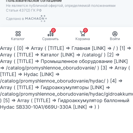
Пользовательское соглашение
Не является публичной офертой, определяемой положениями
Статьи 437(2) ГК РФ
Сделано в
Machaon
0
0
Каталог
Сравнить
Корзина
Войти
Array ( [0] => Array ( [TITLE] => Главная [LINK] => / ) [1] =>
Array ( [TITLE] => Каталог [LINK] => /catalog/ ) [2] =>
Array ( [TITLE] => Промышленное оборудование [LINK]
=> /catalog/promyshlennoe_oborudovanie/ ) [3] => Array (
[TITLE] => Hydac [LINK] =>
/catalog/promyshlennoe_oborudovanie/hydac/ ) [4] =>
Array ( [TITLE] => Гидроаккумуляторы [LINK] =>
/catalog/promyshlennoe_oborudovanie/hydac/gidroakkumu
) [5] => Array ( [TITLE] => Гидроаккумулятор баллонный
Hydac SB330-10A1/669U-330A [LINK] => ) )