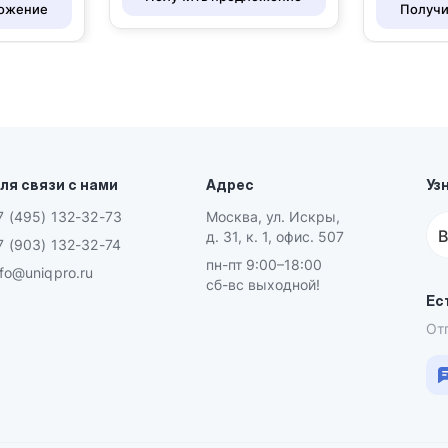
ложение
Получи
ля связи с нами
Адрес
Уз
7 (495) 132-32-73
Москва, ул. Искры,
В
д. 31, к. 1, офис. 507
7 (903) 132-32-74
пн-пт 9:00–18:00
nfo@uniqpro.ru
сб-вс выходной!
Ес
От