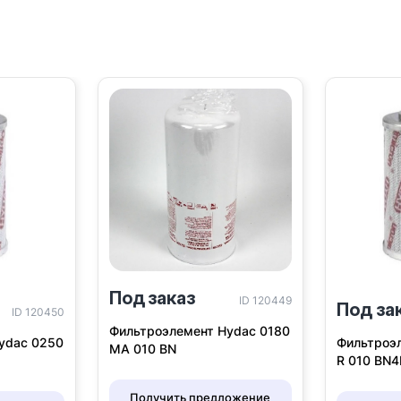
Под заказ
ID 120449
Под за
ID 120450
Фильтроэлемент Hydac 0180
ydac 0250
Фильтроэ
MA 010 BN
R 010 BN
Получить предложение