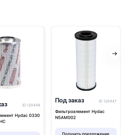
Следую
Под заказ
ID 120447
каз
П
ID 120448
Фильтроэлемент Hydac
лемент Hydac 0330
Ф
N5AM002
4HC
R
Получить предложение