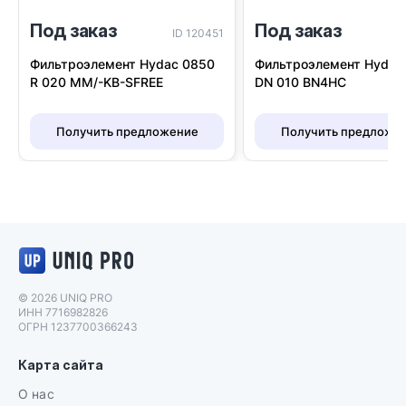
Под заказ
Под заказ
I
ID 120451
Фильтроэлемент Hydac
Фильтроэлемент Hydac 0850
DN 010 BN4HC
R 020 MM/-KB-SFREE
Получить предложе
Получить предложение
Логотип UNIQ PRO
© 2026 UNIQ PRO
ИНН 7716982826
ОГРН 1237700366243
Карта сайта
О нас