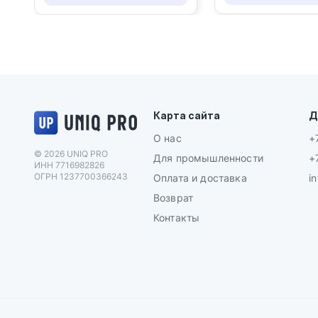
Логотип UNIQ PRO
Карта сайта
Д
О нас
+
© 2026 UNIQ PRO
Для промышленности
+
ИНН 7716982826
ОГРН 1237700366243
Оплата и доставка
i
Возврат
Контакты