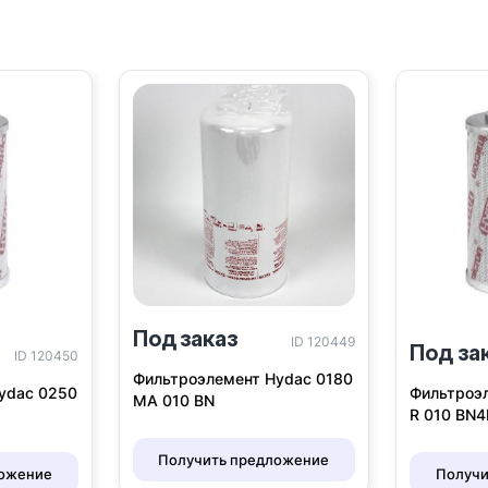
Под заказ
ID 120449
Под за
ID 120450
Фильтроэлемент Hydac 0180
ydac 0250
Фильтроэ
MA 010 BN
R 010 BN
Получить предложение
ложение
Получи