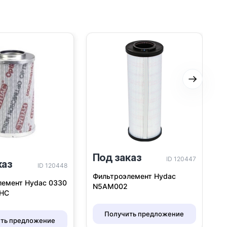
Следую
Под заказ
ID 120447
каз
П
ID 120448
Фильтроэлемент Hydac
лемент Hydac 0330
Ф
N5AM002
4HC
R
Получить предложение
ть предложение