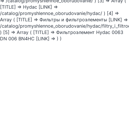
=> /catalog/promyshlennoe_oborudovanie/ ) [3] => Array (
[TITLE] => Hydac [LINK] =>
/catalog/promyshlennoe_oborudovanie/hydac/ ) [4] =>
Array ( [TITLE] => Фильтры и фильтроэлементы [LINK] =>
/catalog/promyshlennoe_oborudovanie/hydac/filtry_i_filtr
) [5] => Array ( [TITLE] => Фильтроэлемент Hydac 0063
DN 006 BN4HC [LINK] => ) )