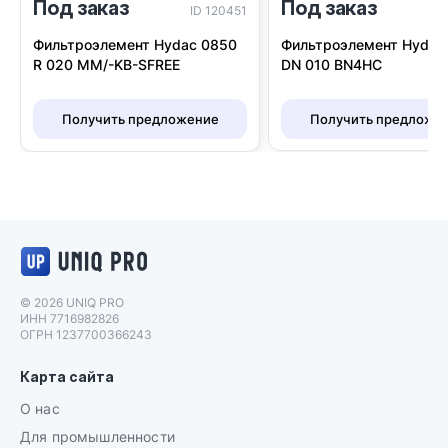
Под заказ
Под заказ
I
ID 120451
Фильтроэлемент Hydac
Фильтроэлемент Hydac 0850
DN 010 BN4HC
R 020 MM/-KB-SFREE
Получить предложе
Получить предложение
Логотип UNIQ PRO
© 2026 UNIQ PRO
ИНН 7716982826
ОГРН 1237700366243
Карта сайта
О нас
Для промышленности