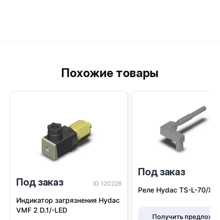
Похожие товары
Под заказ
I
Под заказ
ID 120228
Реле Hydac TS-L-70/X/1
Индикатор загрязнения Hydac
VMF 2 D.1/-LED
Получить предложе