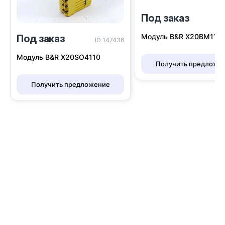
Под заказ
I
Модуль B&R Х20BM11
Под заказ
ID 147436
Модуль B&R X20SO4110
Получить предложе
Получить предложение