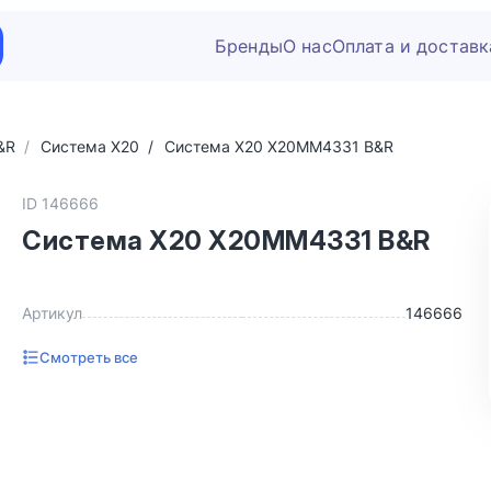
Бренды
О нас
Оплата и доставк
&R
Система X20
Система X20 X20MM4331 B&R
ID 146666
Система X20 X20MM4331 B&R
Артикул
146666
Смотреть все