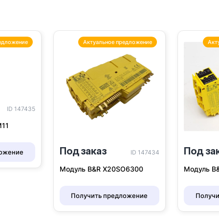
едложение
Актуальное предложение
Акт
ID 147435
M11
Под заказ
Под за
ложение
ID 147434
Модуль B&R X20SO6300
Модуль B
Получить предложение
Получи