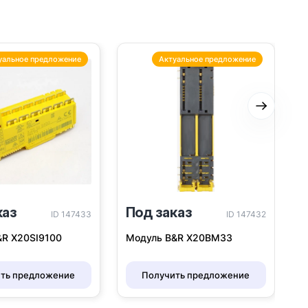
уальное предложение
Актуальное предложение
Следую
каз
Под заказ
ID 147433
ID 147432
&R X20SI9100
Модуль B&R X20BM33
ть предложение
Получить предложение