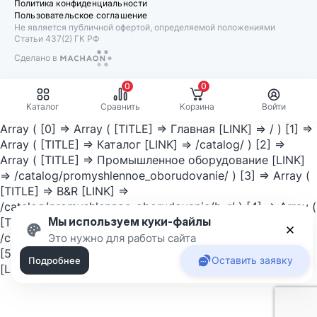
Политика конфиденциальности
Пользовательское соглашение
Не является публичной офертой, определяемой положениями
Статьи 437(2) ГК РФ
Сделано в
Machaon
0
0
Каталог
Сравнить
Корзина
Войти
Array ( [0] => Array ( [TITLE] => Главная [LINK] => / ) [1] =>
Array ( [TITLE] => Каталог [LINK] => /catalog/ ) [2] =>
Array ( [TITLE] => Промышленное оборудование [LINK]
=> /catalog/promyshlennoe_oborudovanie/ ) [3] => Array (
[TITLE] => B&R [LINK] =>
/catalog/promyshlennoe_oborudovanie/b_r/ ) [4] => Array (
Мы используем куки-файлы
[TITLE] => Система X20 [LINK] =>
/catalog/promyshlennoe_oborudovanie/b_r/sistema_x20/ )
Приня
Это нужно для работы сайта
[5] => Array ( [TITLE] => Система X20 X20IF1041-1 B&R
Оставить заявку
Подробнее
[LINK] => ) )