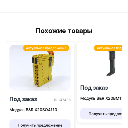
Похожие товары
Актуальное предложение
Актуальное предло
Под заказ
I
Модуль B&R Х20BM11
Под заказ
ID 147436
Модуль B&R X20SO4110
Получить предложе
Получить предложение