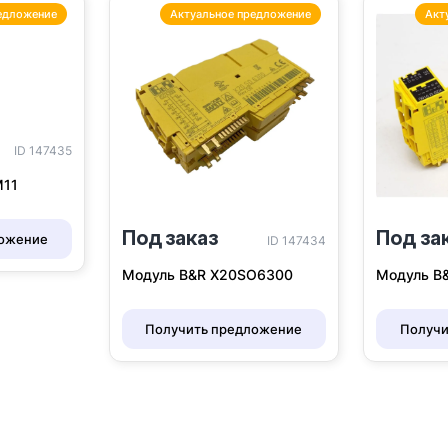
едложение
Актуальное предложение
Акт
ID 147435
M11
Под заказ
Под за
ложение
ID 147434
Модуль B&R X20SO6300
Модуль B
Получить предложение
Получи