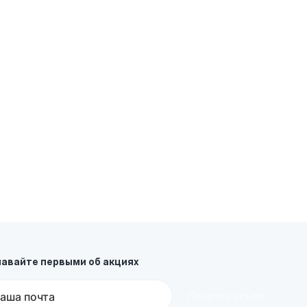
П
С
B
навайте первыми об акциях
Подписаться
аша почта