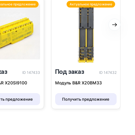
уальное предложение
Актуальное предложение
Следую
каз
Под заказ
ID 147433
ID 147432
&R X20SI9100
Модуль B&R X20BM33
ть предложение
Получить предложение