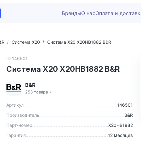
Бренды
О нас
Оплата и доставк
&R
Система X20
Система X20 X20HB1882 B&R
ID 146501
Система X20 X20HB1882 B&R
B&R
253 товара
Артикул
146501
Производитель
B&R
Парт-номер
X20HB1882
Гарантия
12 месяцев