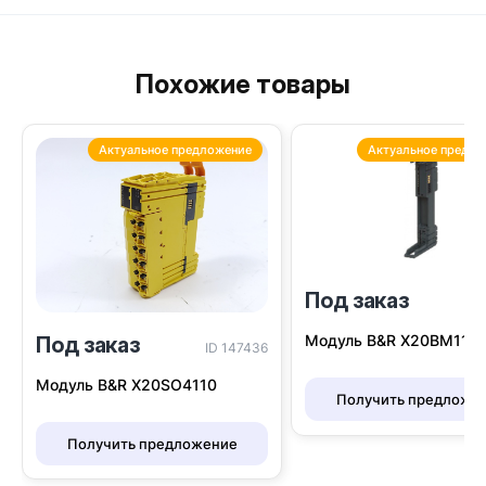
Похожие товары
Актуальное предложение
Актуальное предло
Под заказ
I
Модуль B&R Х20BM11
Под заказ
ID 147436
Модуль B&R X20SO4110
Получить предложе
Получить предложение