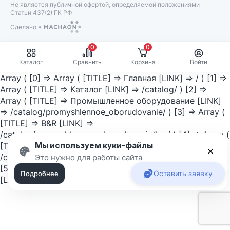
Не является публичной офертой, определяемой положениями
Статьи 437(2) ГК РФ
Сделано в
Machaon
0
0
Каталог
Сравнить
Корзина
Войти
Array ( [0] => Array ( [TITLE] => Главная [LINK] => / ) [1] =>
Array ( [TITLE] => Каталог [LINK] => /catalog/ ) [2] =>
Array ( [TITLE] => Промышленное оборудование [LINK]
=> /catalog/promyshlennoe_oborudovanie/ ) [3] => Array (
[TITLE] => B&R [LINK] =>
/catalog/promyshlennoe_oborudovanie/b_r/ ) [4] => Array (
Мы используем куки-файлы
[TITLE] => Система X20 [LINK] =>
/catalog/promyshlennoe_oborudovanie/b_r/sistema_x20/ )
Приня
Это нужно для работы сайта
[5] => Array ( [TITLE] => Система X20 X20DS1119 B&R
Оставить заявку
Подробнее
[LINK] => ) )