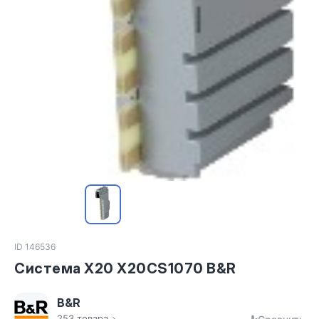
ID 146536
Система X20 X20CS1070 B&R
B&R
253 товара