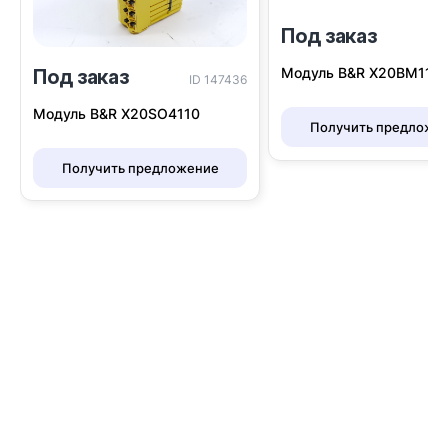
Под заказ
I
Модуль B&R Х20BM11
Под заказ
ID 147436
Модуль B&R X20SO4110
Получить предложе
Получить предложение