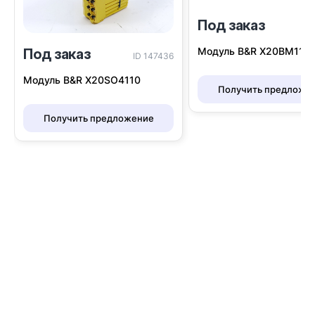
Под заказ
I
Модуль B&R Х20BM11
Под заказ
ID 147436
Модуль B&R X20SO4110
Получить предложе
Получить предложение