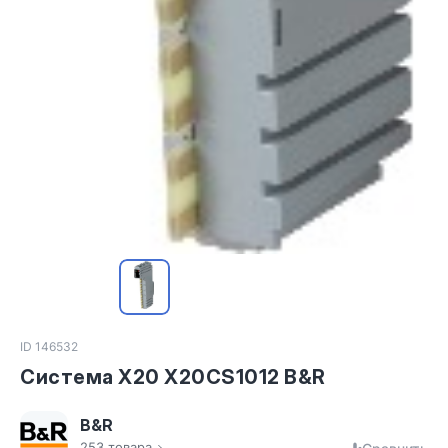
ID 146532
Система X20 X20CS1012 B&R
B&R
253 товара