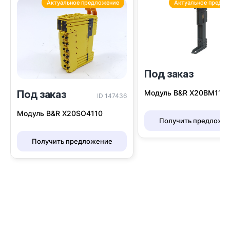
Актуальное предложение
Актуальное предло
Под заказ
I
Модуль B&R Х20BM11
Под заказ
ID 147436
Модуль B&R X20SO4110
Получить предложе
Получить предложение