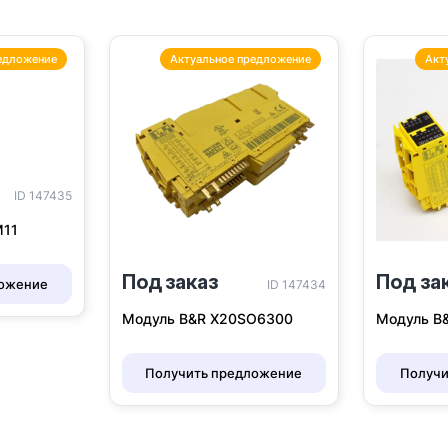
едложение
Актуальное предложение
Акт
ID 147435
M11
Под заказ
Под за
ложение
ID 147434
Модуль B&R X20SO6300
Модуль B
Получить предложение
Получи