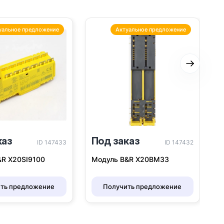
уальное предложение
Актуальное предложение
Следую
каз
Под заказ
ID 147433
ID 147432
&R X20SI9100
Модуль B&R X20BM33
ть предложение
Получить предложение