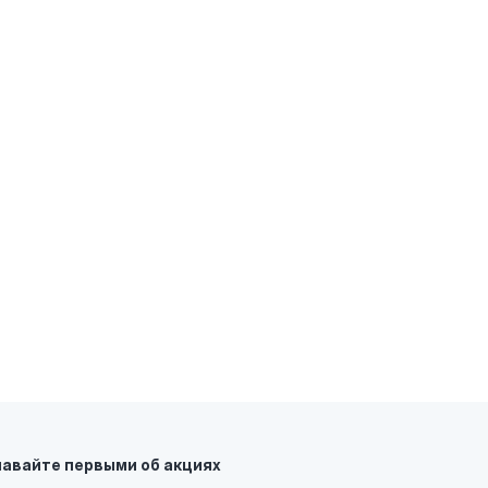
П
С
B
навайте первыми об акциях