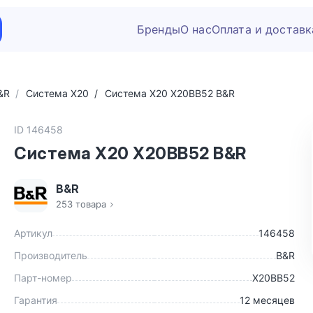
Бренды
О нас
Оплата и доставк
&R
Система X20
Система X20 X20BB52 B&R
ID 146458
Система X20 X20BB52 B&R
B&R
253 товара
Артикул
146458
Производитель
B&R
Парт-номер
X20BB52
Гарантия
12 месяцев