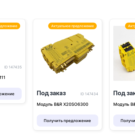
едложение
Актуальное предложение
Акт
ID 147435
M11
Под заказ
Под за
ложение
ID 147434
Модуль B&R X20SO6300
Модуль B
Получить предложение
Получи