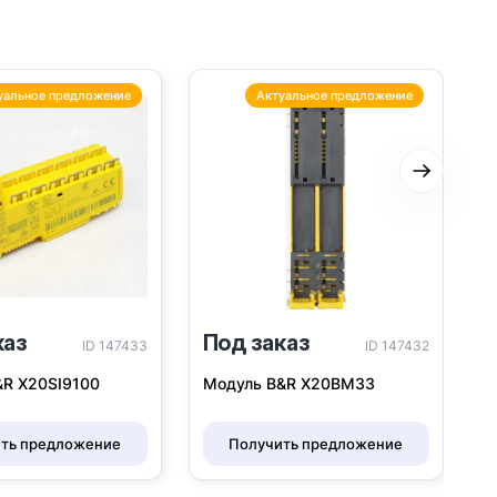
уальное предложение
Актуальное предложение
Следую
каз
Под заказ
ID 147433
ID 147432
&R X20SI9100
Модуль B&R X20BM33
ть предложение
Получить предложение