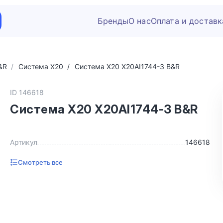
Бренды
О нас
Оплата и доставк
&R
Система X20
Система X20 X20AI1744-3 B&R
ID 146618
Система X20 X20AI1744-3 B&R
Артикул
146618
Смотреть все