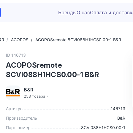
Бренды
О нас
Оплата и доставк
&R
ACOPOS
ACOPOSremote 8CVI088H1HCS0.00-1 B&R
ID 146713
ACOPOSremote
8CVI088H1HCS0.00-1 B&R
B&R
253 товара
Артикул
146713
Производитель
B&R
Парт-номер
8CVI088H1HCS0.00-1