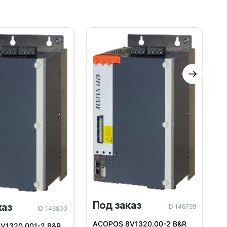
Следую
П
A
Под заказ
каз
ID 146799
ID 146800
ACOPOS 8V1320.00-2 B&R
V1320.001-2 B&R