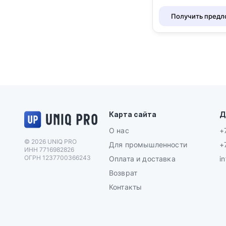
Получить пред
Логотип UNIQ PRO
Карта сайта
Д
О нас
+
© 2026 UNIQ PRO
Для промышленности
+
ИНН 7716982826
ОГРН 1237700366243
Оплата и доставка
i
Возврат
Контакты