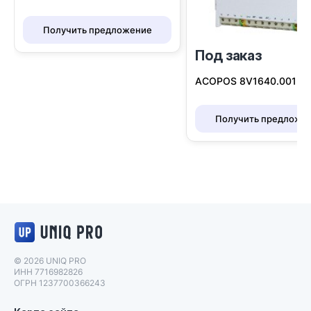
Получить предложение
Под заказ
I
ACOPOS 8V1640.001-2 
Получить предложе
Логотип UNIQ PRO
© 2026 UNIQ PRO
ИНН 7716982826
ОГРН 1237700366243