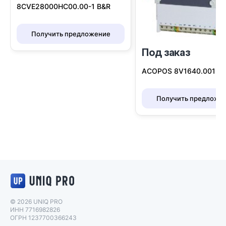
8CVE28000HC00.00-1 B&R
Получить предложение
Под заказ
I
ACOPOS 8V1640.001-2 
Получить предложе
Логотип UNIQ PRO
© 2026 UNIQ PRO
ИНН 7716982826
ОГРН 1237700366243