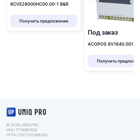
8CVE28000HC00.00-1 B&R
Получить предложение
Под заказ
I
ACOPOS 8V1640.001-2 
Получить предложе
Логотип UNIQ PRO
© 2026 UNIQ PRO
ИНН 7716982826
ОГРН 1237700366243