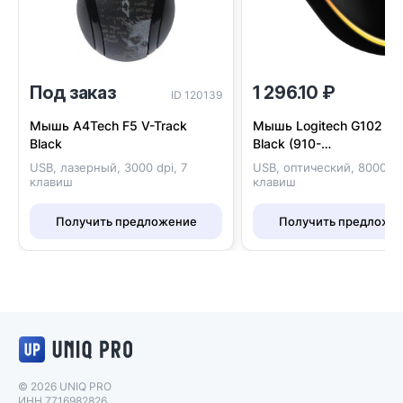
Под заказ
1 296.10 ₽
ID 120139
I
Мышь A4Tech F5 V-Track
Мышь Logitech G102 Li
Black
Black (910-
005823/5808/5802)
USB, лазерный, 3000 dpi, 7
USB, оптический, 8000 dp
клавиш
клавиш
Получить предложение
Получить предложе
Логотип UNIQ PRO
© 2026 UNIQ PRO
ИНН 7716982826