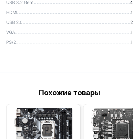
USB 3.2 Gen1
4
HDMI
1
USB 2.0
2
VGA
1
PS/2
1
Похожие товары