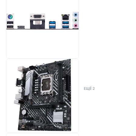
ЕЩЁ
2