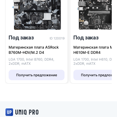
Под заказ
Под заказ
ID 120019
I
Материнская плата ASRock
Материнская плата MS
B760M-HDV/M.2 D4
H610M-E DDR4
LGA 1700, Intel B760, DDR4,
LGA 1700, Intel H610, DDR
2xDDR, mATX
2xDDR, mATX
Получить предложение
Получить предложе
Логотип UNIQ PRO