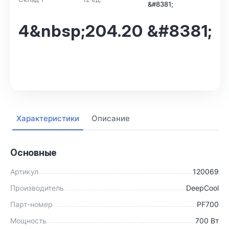
&#8381;
4&nbsp;204.20 &#8381;
В корзину
Характеристики
Описание
Основные
Артикул
120069
Производитель
DeepCool
Парт-номер
PF700
Мощность
700 Вт