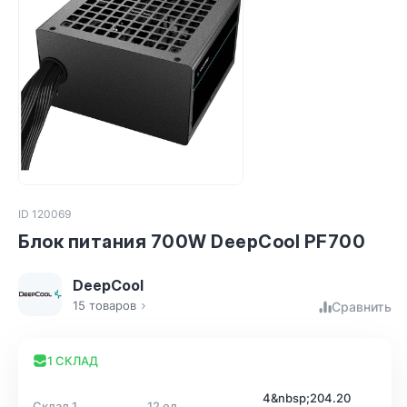
ID 120069
Блок питания 700W DeepCool PF700
DeepCool
15 товаров
Сравнить
1 СКЛАД
4&nbsp;204.20
Склад 1
12 ед.